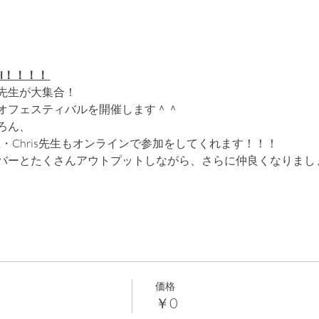
ival！！！！ 
先生が大集合！
オフェスティバルを開催します＾＾
ろん、
生・Chris先生もオンラインで参加をしてくれます！！！
バーとたくさんアウトプットしながら、さらに仲良くなりまし
価格
￥0