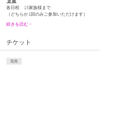
 定員 
各日程　15家族様まで
（どちらか1回のみご参加いただけます）
続きを読む >
チケット
完売
チケットの種類
卒園おめでとうパーティー（オ
ンライン）②
詳細を見る
価格
￥0