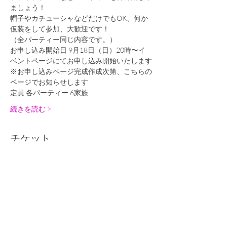
ましょう！
帽子やカチューシャなどだけでもOK、何か
仮装をして参加、大歓迎です！
（全パーティー同じ内容です。）
お申し込み開始日 9月18日（日）20時〜イ
ベントページにてお申し込み開始いたします
※お申し込みページ完成作成次第、こちらの
ページでお知らせします
定員 各パーティー 6家族
続きを読む >
チケット
完売
チケットの種類
2022オンラインハロウィン⑤
後日精算