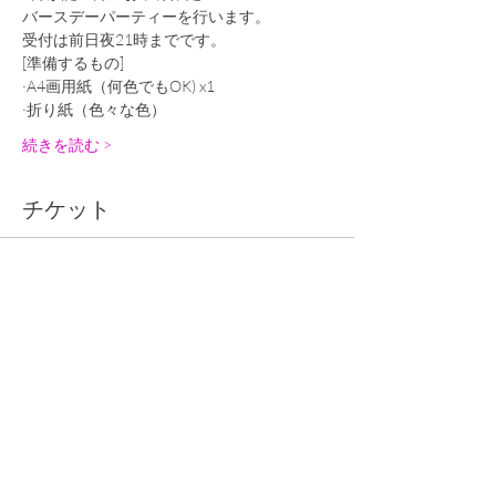
バースデーパーティーを行います。
受付は前日夜21時までです。
[準備するもの]
·A4画用紙（何色でもOK) x1
·折り紙（色々な色）
続きを読む >
チケット
完売
チケットの種類
7月誕生日パーティ①
詳細を見る
価格
￥0