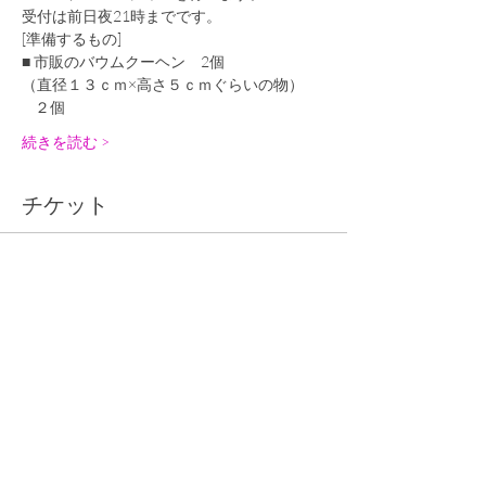
受付は前日夜21時までです。
[準備するもの]
■ 市販のバウムクーヘン　2個
（直径１３ｃｍ×高さ５ｃｍぐらいの物） 
    ２個        
続きを読む >
チケット
完売
チケットの種類
誕生日パーティ
詳細を見る
価格
￥0