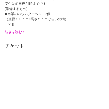
受付は前日夜21時までです。
[準備するもの]
■ 市販のバウムクーヘン　2個
（直径１３ｃｍ×高さ５ｃｍぐらいの物） 
    ２個        
続きを読む >
チケット
販売終了
チケットの種類
誕生日パーティ
詳細を見る
価格
￥0