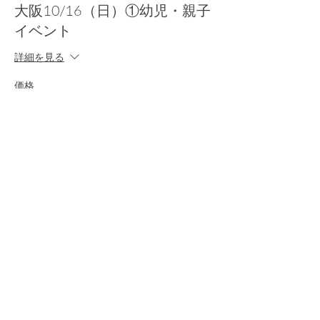
大阪10/16（日）①幼児・親子
イベント
詳細を見る
価格
￥4,950
消費税込み
+チケット手数料￥124
完売
チケットの種類
大阪10/16（日）②小学生以上
イベント
詳細を見る
価格
￥7,500