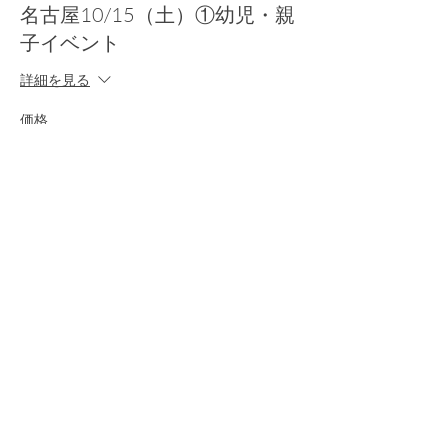
名古屋10/15（土）①幼児・親
子イベント
詳細を見る
価格
￥4,950
消費税込み
+チケット手数料￥124
完売
チケットの種類
名古屋10/15（土）②小学生以
上イベント
詳細を見る
価格
￥7,500