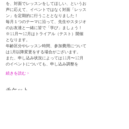
を、対面でレッスンをしてほしい、というお
声に応えて、イベントではなく対面「レッス
ン」を定期的に行うこととなりました！
毎月１つのテーマに沿って、先生やスタジオ
のお友達と一緒に皆で「学び」ましょう！
※11月〜12月はトライアル（テスト）開催
となります。
年齢区分やレッスン時間、参加費用について
は1月以降変更をする場合がございます。
また、申し込み状況によっては11月〜12月
のイベントについても、申し込み調整を
続きを読む >
チケット
完売
チケットの種類
Isaac先生12/4①未就学児対象