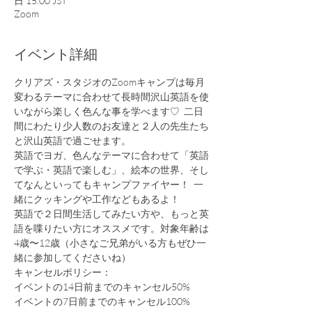
日 15:00 JST
Zoom
イベント詳細
クリアズ・スタジオのZoomキャンプは毎月
変わるテーマに合わせて長時間沢山英語を使
いながら楽しく色んな事を学べます♡  二日
間にわたり少人数のお友達と２人の先生たち
と沢山英語で過ごせます。
英語でヨガ、色んなテーマに合わせて「英語
で学ぶ・英語で楽しむ」、絵本の世界、そし
てなんといってもキャンプファイヤー！  一
緒にクッキングや工作などもあるよ！
英語で２日間生活してみたい方や、もっと英
語を喋りたい方にオススメです。対象年齢は
4歳〜12歳（小さなご兄弟がいる方もぜひ一
緒に参加してくださいね）
キャンセルポリシー：
イベントの14日前までのキャンセル50%
イベントの7日前までのキャンセル100%